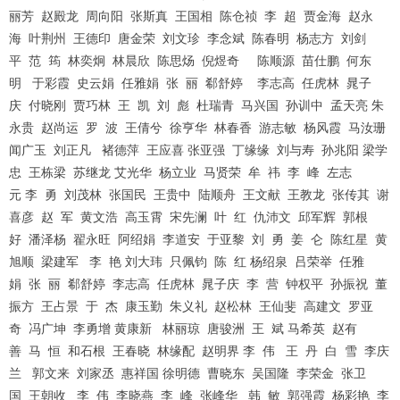
丽芳 赵殿龙 周向阳 张斯真 王国相 陈仓祯 李 超 贾金海 赵永
海 叶荆州 王德印 唐金荣 刘文珍 李念斌 陈春明 杨志方 刘剑
平 范 筠 林奕炯 林晨欣 陈思炀 倪煜奇 陈顺源 苗仕鹏 何东
明 于彩霞 史云娟 任雅娟 张 丽 郗舒婷 李志高 任虎林 晁子
庆 付晓刚 贾巧林 王 凯 刘 彪 杜瑞青 马兴国 孙训中 孟天亮 朱
永贵 赵尚运 罗 波 王倩兮 徐亨华 林春香 游志敏 杨风霞 马汝珊
闻广玉 刘正凡 褚德萍 王应喜 张亚强 丁缘缘 刘与寿 孙兆阳 梁学
忠 王栋梁 苏继龙 艾光华 杨立业 马贤荣 牟 祎 李 峰 左志
元 李 勇 刘茂林 张国民 王贵中 陆顺舟 王文献 王教龙 张传其 谢
喜彦 赵 军 黄文浩 高玉霄 宋先澜 叶 红 仇沛文 邱军辉 郭根
好 潘泽杨 翟永旺 阿绍娟 李道安 于亚黎 刘 勇 姜 仑 陈红星 黄
旭顺 梁建军 李 艳 刘大玮 只佩钧 陈 红 杨绍泉 吕荣举 任雅
娟 张 丽 郗舒婷 李志高 任虎林 晁子庆 李 营 钟权平 孙振祝 董
振方 王占景 于 杰 康玉勤 朱义礼 赵松林 王仙斐 高建文 罗亚
奇 冯广坤 李勇增 黄康新 林丽琼 唐骏洲 王 斌 马希英 赵有
善 马 恒 和石根 王春晓 林缘配 赵明界 李 伟 王 丹 白 雪 李庆
兰 郭文来 刘家丞 惠祥国 徐明德 曹晓东 吴国隆 李荣金 张卫
国 王朝收 李 伟 李晓燕 李 峰 张峰华 韩 敏 郭强霞 杨彩艳 李