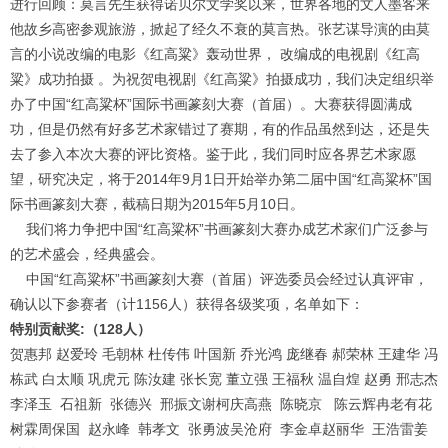
进行回顾：莫言先生获得诺贝尔文学奖以来，世界各地的文人墨客来
他故乡高密参观旅游，掀起了经久不衰的莫言热。张艺谋导演的由莫
言的小说改编的电影《红高粱》轰动世界， 改编成的电视剧《红高
粱》成功拍摄 。为祝贺电视剧《红高粱》拍摄成功，我们决定组织举
办了中国“红高粱杯”国际书画篆刻大赛（首届）。大赛获得圆满成
功，但是仍然有好多艺术家错过了赛期，有的作品虽然到达，还是失
去了参入本次大赛的评比资格。鉴于此，我们同时应各界艺术家愿
望，研究决定，将于2014年9月1日开始举办第二届中国“红高粱杯”国
际书画篆刻大赛，截稿日期为2015年5月10日。
我们将力争把中国“红高粱杯”书画篆刻大赛办成艺术家们广泛参与
的艺术盛会，经典盛会。
中国“红高粱杯”书画篆刻大赛（首届）评选委员会经过认真评审，
确认以下参赛者（计1156人）获得各级奖项，名单如下：
特别贡献奖:（128人）
贺惠邦 赵爱玲 毛朝林 杜传伟 叶国新 乔光鸿 庞继春 郝荣林 王建华 冯
栋武 白太顺 巩虎元 陈汝建 张长宽 董立强 王福秋 温自煌 赵勇 邢志杰
李泽玉 石祖新 张德兴 邢振文谢柯庆高燕 陈晓京 陈云辉冉老有花
1
2
3
4
树霖周保国 赵永峰 韩孝文 张勇波吴沧府 李金卓赵丽华 王浩雷姜