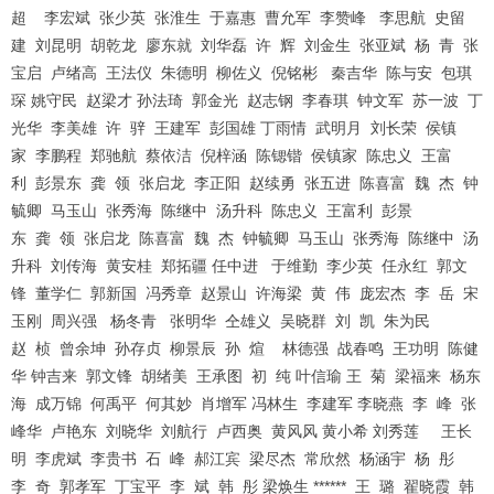
超 李宏斌 张少英 张淮生 于嘉惠 曹允军 李赞峰 李思航 史留
建 刘昆明 胡乾龙 廖东就 刘华磊 许 辉 刘金生 张亚斌 杨 青 张
宝启 卢绪高 王法仪 朱德明 柳佐义 倪铭彬 秦吉华 陈与安 包琪
琛 姚守民 赵梁才 孙法琦 郭金光 赵志钢 李春琪 钟文军 苏一波 丁
光华 李美雄 许 骍 王建军 彭国雄 丁雨情 武明月 刘长荣 侯镇
家 李鹏程 郑驰航 蔡依洁 倪梓涵 陈锶锴 侯镇家 陈忠义 王富
利 彭景东 龚 领 张启龙 李正阳 赵续勇 张五进 陈喜富 魏 杰 钟
毓卿 马玉山 张秀海 陈继中 汤升科 陈忠义 王富利 彭景
东 龚 领 张启龙 陈喜富 魏 杰 钟毓卿 马玉山 张秀海 陈继中 汤
升科 刘传海 黄安桂 郑拓疆 任中进 于维勤 李少英 任永红 郭文
锋 董学仁 郭新国 冯秀章 赵景山 许海梁 黄 伟 庞宏杰 李 岳 宋
玉刚 周兴强 杨冬青 张明华 仝雄义 吴晓群 刘 凯 朱为民
赵 桢 曾余坤 孙存贞 柳景辰 孙 煊 林德强 战春鸣 王功明 陈健
华 钟吉来 郭文锋 胡绪美 王承图 初 纯 叶信瑜 王 菊 梁福来 杨东
海 成万锦 何禹平 何其妙 肖增军 冯林生 李建军 李晓燕 李 峰 张
峰华 卢艳东 刘晓华 刘航行 卢西奥 黄风风 黄小希 刘秀莲 王长
明 李虎斌 李贵书 石 峰 郝江宾 梁尽杰 常欣然 杨涵宇 杨 彤
李 奇 郭孝军 丁宝平 李 斌 韩 彤 梁焕生 ****** 王 璐 翟晓霞 韩