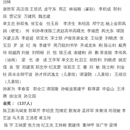
治钵
谢胜军 高汉强 王登武 皮守东 周正 林福顺（篆刻） 李积成 郭剑
琼 贾记安 万建民 魏忠建
单文忠 孙双兔 张宝金 任玉辰 李济生 朱绍昌 邓宁志 杨上金郭凤
娟（硬笔） 何 剑孙孝侠陈三虎赵高华高曙光 李储恩 阎允东 谭国
兴廖义高 李超超 班亚光 宋士联 卢俊良谢金龙 王仙斐 刘晓虎 张
宝启 罗 波 纪 海 李建平 周乃聪刘书学 齐成龙朱 刚 陈云剑 戴秀
玲 胡越西 刘俊 刘明根 吕 悦 陈王成 谢建刚 薛 鹏 章道能 李传凤
（油画） 梁 乞 谢 成 王学军 单文忠 杜启立 胡胜利 刘晓虎 姚宏
儒 袁 莹 郑建英 郑忠华 纪克爱 张双庄 王 馨 邱 敏 陈士刚 刘金
柱 薛永全韩守波 孙才祥武逸文（儿童组）谭灏翾 （儿童组） 王靖仪
（儿童组）
孙家为 李春雷 郭全江 谭国隆 孙银波黄建平 郗厚露 毕益山 王泽
腾 徐汝清 孙立国
金奖：（137人）
陈卫新马斌奎 郭翠芹 李绍贵 范继宏 蔡海涛 孟祥军 朱黎清 尚现敏 李
艺波 马天喜 王清君 蒋玉玲
陈 宇 王锦爱 焦方池 纪玉光 王炜榕 窦建伟 董坤甲 张广学 梁博