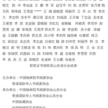
昭文 陈 冲 李仙波 王 鹏 李 军 赵宝平 刘 凯 史秀军 张乃青 甄
天民 周伟雄 王雪彦 ****** 王 璐 翟晓霞 韩丽芳 王 丹 白 雪 李庆
兰 李志明 安丰平 潘日强 栾合文 刘福原 王天臻 丁志远 吴传龙
王睿慧 李 想 史赵丽 梁晓丽 刘红红 崔晓敏 尚晓亮 李培华 郝
慧瑛 赵 娜 张海燕 王燕萍 郭永芳 白 丽 李改勤 吴小俊 张健
波 王丽鹏 李庆林 郭文杰 武小明 李利军 施世峰 任雅荣 韩卫
红 候宏志 吴志亮 李志超 吕俊红 魏 静 刘华芝 时丽萍 荆 京 李
晓洁 郝 明 王晓龙 张 旭 刘 琦 窦兴旺 李 强 高 明 王 会 吕文
丽 张瑞琪 武惠娟 白 娟 刘保艳 李 越 岳俊艳 李雪莹 刘美
琴 焦 杰 王 波 田晓宏 史成帅 王云鹏 张俊杰
· 获奖证书请联系山东省分会或者
·
主办单位：中国翰林院书画家协会
香港国际华人书画家协会
承办单位：中国翰林院书画家协会山东分会
香港国际华人书画家协会山东分会
中国收藏协会
中国翰林院艺术家协会