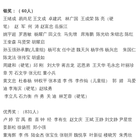
银奖：（ 60人）
王绪成 易尚尼 王文成 卓建武 林广国 王成荣 陈 亮（硬
笔） 赵 军 何 涛 赵富忠 岳振江
姚宇超 罗惠敏 杨耀广 田义生 马先增 席海鹏 陈光幼 朱锴志 陈红
王奎森 马贤荣 胡耀启
孙玉强孙承鹏(儿童组) 杨可友 任中进 魏天兴 杨学伟 杨兴忠 朱国仁
陈龙法 张传宝 胡盛如
周建和（硬笔）邱 刚 刘大学 蒋吉龙 迟恩弟 王天华 毛永忠 叶丽珍
章 芳 石文学 张元红 董小兵
黄文忠 杜春杨 钟权平 张本道 李 伟 李作灿（儿童组） 郭 婧 马爱
迪 李海滨（硬笔）赵续勇
李立凡 石力衡 仵 勇 关 迪 林芝蓉（硬笔）
优秀奖：（831人）
卢 婷 官 禹 蔡 喜 钟 经 李有生 赵文庆 王斌 王静 刘文静 尹星世
姜新松 徐扬照 郑小强
董海辉 李 伟 陆金杰 张宝生 张朝开 魏悦享 叶新征 楼晓芳 朱秀欣