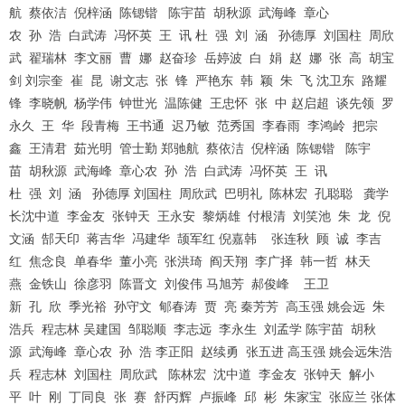
航 蔡依洁 倪梓涵 陈锶锴 陈宇苗 胡秋源 武海峰 章心
农 孙 浩 白武涛 冯怀英 王 讯 杜 强 刘 涵 孙德厚 刘国柱 周欣
武 翟瑞林 李文丽 曹 娜 赵奋珍 岳婷波 白 娟 赵 娜 张 高 胡宝
剑 刘宗奎 崔 昆 谢文志 张 锋 严艳东 韩 颖 朱 飞 沈卫东 路耀
锋 李晓帆 杨学伟 钟世光 温陈健 王忠怀 张 中 赵启超 谈先领 罗
永久 王 华 段青梅 王书通 迟乃敏 范秀国 李春雨 李鸿岭 把宗
鑫 王清君 茹光明 管士勤 郑驰航 蔡依洁 倪梓涵 陈锶锴 陈宇
苗 胡秋源 武海峰 章心农 孙 浩 白武涛 冯怀英 王 讯
杜 强 刘 涵 孙德厚 刘国柱 周欣武 巴明礼 陈林宏 孔聪聪 龚学
长沈中道 李金友 张钟天 王永安 黎炳雄 付根清 刘笑池 朱 龙 倪
文涵 郜天印 蒋吉华 冯建华 颉军红 倪嘉韩 张连秋 顾 诚 李吉
红 焦念良 单春华 董小亮 张洪琦 阎天翔 李广择 韩一哲 林天
燕 金铁山 徐彦羽 陈晋文 刘俊伟 马旭芳 郝俊峰 王卫
新 孔 欣 季光裕 孙守文 郇春涛 贾 亮 秦芳芳 高玉强 姚会远 朱
浩兵 程志林 吴建国 邹聪顺 李志远 李永生 刘孟学 陈宇苗 胡秋
源 武海峰 章心农 孙 浩 李正阳 赵续勇 张五进 高玉强 姚会远朱浩
兵 程志林 刘国柱 周欣武 陈林宏 沈中道 李金友 张钟天 解小
平 叶 刚 丁同良 张 赛 舒丙辉 卢振峰 邱 彬 朱家宝 张应兰 张体