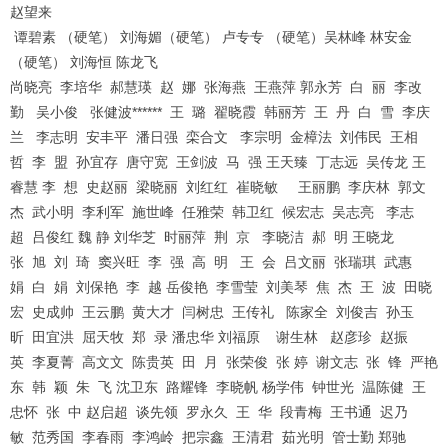
赵望来
谭碧素 （硬笔） 刘海媚（硬笔） 卢专专 （硬笔）吴林峰 林安金
（硬笔） 刘海恒 陈龙飞
尚晓亮 李培华 郝慧瑛 赵 娜 张海燕 王燕萍 郭永芳 白 丽 李改
勤 吴小俊 张健波****** 王 璐 翟晓霞 韩丽芳 王 丹 白 雪 李庆
兰 李志明 安丰平 潘日强 栾合文 李宗明 金樟法 刘伟民 王相
哲 李 盟 孙宜存 唐守宽 王剑波 马 强 王天臻 丁志远 吴传龙 王
睿慧 李 想 史赵丽 梁晓丽 刘红红 崔晓敏 王丽鹏 李庆林 郭文
杰 武小明 李利军 施世峰 任雅荣 韩卫红 候宏志 吴志亮 李志
超 吕俊红 魏 静 刘华芝 时丽萍 荆 京 李晓洁 郝 明 王晓龙
张 旭 刘 琦 窦兴旺 李 强 高 明 王 会 吕文丽 张瑞琪 武惠
娟 白 娟 刘保艳 李 越 岳俊艳 李雪莹 刘美琴 焦 杰 王 波 田晓
宏 史成帅 王云鹏 黄大才 闫树忠 王传礼 陈家全 刘俊吉 孙玉
昕 田宜洪 屈天牧 郑 录 潘忠华 刘福原 谢生林 赵彦珍 赵振
英 李夏菁 高文文 陈贵英 田 月 张荣俊 张 婷 谢文志 张 锋 严艳
东 韩 颖 朱 飞 沈卫东 路耀锋 李晓帆 杨学伟 钟世光 温陈健 王
忠怀 张 中 赵启超 谈先领 罗永久 王 华 段青梅 王书通 迟乃
敏 范秀国 李春雨 李鸿岭 把宗鑫 王清君 茹光明 管士勤 郑驰