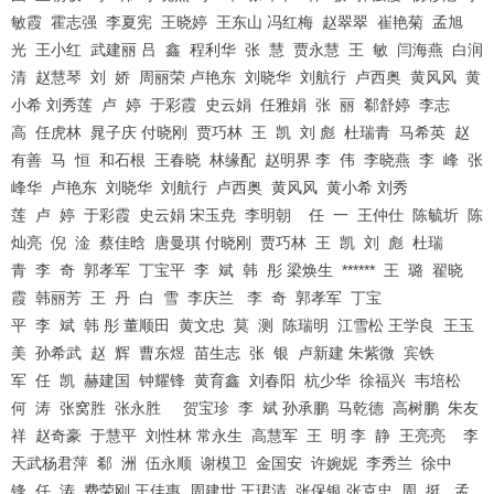
敏霞 霍志强 李夏宪 王晓婷 王东山 冯红梅 赵翠翠 崔艳菊 孟旭
光 王小红 武建丽 吕 鑫 程利华 张 慧 贾永慧 王 敏 闫海燕 白润
清 赵慧琴 刘 娇 周丽荣 卢艳东 刘晓华 刘航行 卢西奥 黄风风 黄
小希 刘秀莲 卢 婷 于彩霞 史云娟 任雅娟 张 丽 郗舒婷 李志
高 任虎林 晁子庆 付晓刚 贾巧林 王 凯 刘 彪 杜瑞青 马希英 赵
有善 马 恒 和石根 王春晓 林缘配 赵明界 李 伟 李晓燕 李 峰 张
峰华 卢艳东 刘晓华 刘航行 卢西奥 黄风风 黄小希 刘秀
莲 卢 婷 于彩霞 史云娟 宋玉尭 李明朝 任 一 王仲仕 陈毓圻 陈
灿亮 倪 淦 蔡佳晗 唐曼琪 付晓刚 贾巧林 王 凯 刘 彪 杜瑞
青 李 奇 郭孝军 丁宝平 李 斌 韩 彤 梁焕生 ****** 王 璐 翟晓
霞 韩丽芳 王 丹 白 雪 李庆兰 李 奇 郭孝军 丁宝
平 李 斌 韩 彤 董顺田 黄文忠 莫 测 陈瑞明 江雪松 王学良 王玉
美 孙希武 赵 辉 曹东煜 苗生志 张 银 卢新建 朱紫微 宾铁
军 任 凯 赫建国 钟耀锋 黄育鑫 刘春阳 杭少华 徐福兴 韦培松
何 涛 张窝胜 张永胜 贺宝珍 李 斌 孙承鹏 马乾德 高树鹏 朱友
祥 赵奇豪 于慧平 刘性林 常永生 高慧军 王 明 李 静 王亮亮 李
天武杨君萍 郗 洲 伍永顺 谢模卫 金国安 许婉妮 李秀兰 徐中
锋 任 涛 费荣刚 王佳惠 周建世 王珺清 张保银 张克忠 周 挺 孟