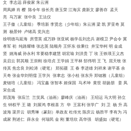
文 李志远 薛俊家 朱云洲
周凤婵 肖 樱 陈令年 徐长亮 唐玉荣 江海滨 龚新文 廖善存 孟天
亮 马万家 张中良 王法仪
王子傲（儿童组） 季培新 李贤忠（少年组）朱云洲 梁 凯 罗亚奇 莫
测 杨景钟 卢绪高 党兴忠
徐明德马延海 房雪英 成万静 张亚斌 杨学岳刘忠兵 谢模卫 尹会令 冀
孝军 初 纯路耀锋 张志英 陆顺舟 王怀东 徐秉仕 井宝华柯 明 金成
贤 姚海威 孙永利 常要稳李建慧 胡宏瑜 刘洪贵 丁 玫 王铁瑛王义杰
吴启云 郭其顺 王崇刚 徐培贞 王学娟 王平林 郜伟明 王 飞 屈天牧 张
传其 焦念良 刘松涛（硬笔） 郑拓疆 王 春 李进雄 刘祥来 谢平基 余
天奇 张金华刘明儒 王学兴 张聿志 张小桂 张东升 郑锶雅（儿童组）
麦锶培（儿童组） 冯宝鑫 张智本 姬保国 马术坤 黄世 胡扬朋 姜 凤
宋合成
郑茂海 张应兰 兰笑凤（油画）廖峰庆（油画） 王绍运 马大明 孙立
生 钟权平 王 璐 刘展鸿 李根喜 方 华 王富利 张学广 刘 卫 杨 升 高
波海 渠开云 胡秀琳（篆刻）单政友 杜传光 陈庆云 杨胜平 李有为 冯
成家 荆述仁 薛永全 何瑞民 金 刚 董培欣 高华强 胡盛如（硬笔）