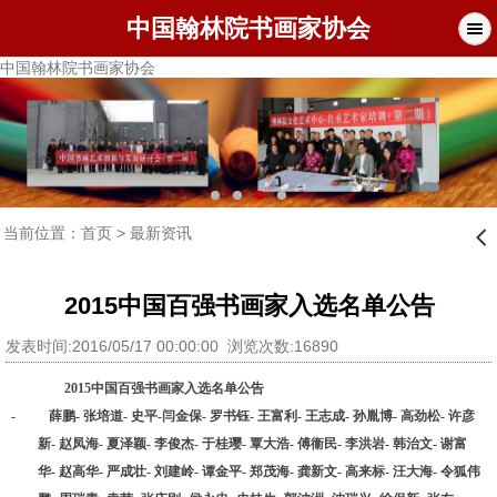
中国翰林院书画家协会
中国翰林院书画家协会
当前位置：
首页
>
最新资讯
󰊒
2015中国百强书画家入选名单公告
发表时间:2016/05/17 00:00:00 浏览次数:16890
2015中国百强书画家入
选名单公告
- 薛鹏- 张培道- 史平-闫金保- 罗书钰- 王富利- 王志成- 孙胤博- 高劲松- 许彦
新- 赵凤海- 夏泽颖- 李俊杰- 于桂璎- 覃大浩- 傅衞民- 李洪岩- 韩治文- 谢富
华- 赵高华- 严成壮- 刘建岭- 谭金平- 郑茂海- 龚新文- 高来标- 汪大海- 令狐伟