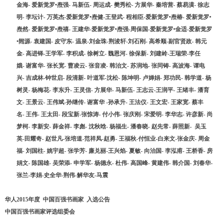
金海- 爱新觉罗•焘强- 马新伍- 周运成- 樊秀松- 方展华- 秦培营- 蔡易潢- 徐志
明- 李坛计- 万英杰-爱新觉罗•焘健-王登武- 程相臣-爱新觉罗•焘椿- 爱新觉罗•
焘然- 爱新觉罗•焘禧- 王建华-爱新觉罗•焘强-周保国-爱新觉罗•金适-爱新觉罗
•闿源- 袁建国- 皮守东- 温泉-刘金珠-荆浚轩-刘石刚- 高希顺-副官贤政- 韩元
金- 高进铎-王学军- 李积成- 徐树立- 魏恩河- 徐保新- 刘建岭-王瑞荣-李任
娥- 谢富华- 张长宽- 曹凌云- 张音凌- 韩治文- 苏润地- 张同铸- 高波海- 谭电
兴- 吉成林-钟世启- 段清新- 叶道军-沈松- 陈坤明- 卢婵娟- 郑功民- 韩学道- 杨
树灵- 杨梅花- 李东升- 王灵信- 方展华- 马新伍- 王志云-王润平- 王绪丰- 潘育
文- 王景云- 王伟斌-孙继传- 谢富华 -孙承升- 王法仪- 王文宏- 王家宽- 蔡丰
名- 王伟- 王太田- 段宝新-张惊涛- 付小伟- 张庆刚- 宋爱明- 李华志- 许彦新- 尚
梦柯- 李新安- 薛金祥- 李彪- 沈秋晗- 杨福生- 潘春晓- 赵先常- 薛照新- 吴玉
英-田耀奇- 赵世凡-张培道-范祥凤-赵勇- 王福秋-付恒业-白来文-张金庆- 周金
福- 刘国柱- 姚宇超- 张学芳- 廉兑丽-王兴焰- 夏敏- 向治国- 李泓甫- 王桥香- 房
娟文- 陈国雄- 吴荣添- 申学军- 杨德永- 杜伟- 高国峰- 黄建伟- 韩介国- 刘春华-
张兰-李娟-史全华-荆伟
-
解华友-马震
华人2015年度 中国百强书画家 入选公告
中国百强书画家评选组委会