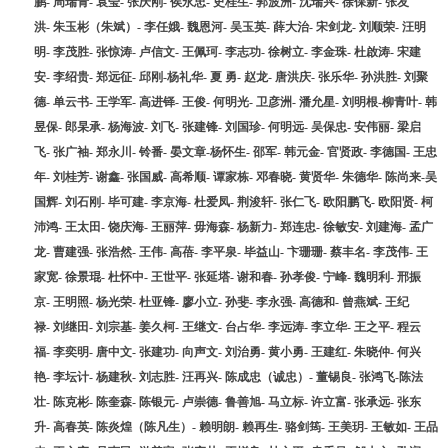
鹏- 周瑞青- 袁莹- 张庆刚- 侯永忠- 史桂生- 郭波洲- 沈瑞兴- 徐保新- 张友
洪- 朱玉彬（朱斌）- 李任娥- 魏恩河- 吴玉英- 薛大治- 宋剑龙- 刘顺荣- 汪明
明- 李茂胜- 张惊涛- 卢信文- 王佩珂- 李志功- 徐树立- 李金珠- 杜啟涛- 宋建
安- 李绍贵- 郑远征- 邱刚-杨礼华- 夏 勇- 赵龙- 唐洪庆- 张乐华- 孙洪胜- 刘聚
德- 单云书- 王学军- 高进铎- 王俊- 何明光- 卫彦洲- 潘允星- 刘明根-柳青叶- 韩
昱保- 郎杲承- 杨海波- 刘飞- 张建锋- 刘国珍- 何明远- 吴保忠- 安伟丽- 梁启
飞- 张广袖- 郑永川- 铃番- 晏文章-杨怀生- 邵军- 韩元金- 官贤政- 李德国- 王忠
年- 刘桂芳- 谢鑫- 张国威- 高希顺- 谭家栋- 邓春晓- 黄贤华- 朱德华- 陈尚来-吴
国辉- 刘石刚- 毕可建- 李京海- 杜爱凤- 荆浚轩- 张仁飞- 欧阳鹏飞- 欧阳贤- 柯
沛鸿- 王太田- 饶庆海- 王丽萍- 毋海森- 杨新力- 郑连忠- 徐敏安- 刘建海- 孟广
龙- 曹建强- 张浩然- 王伟- 高蓓- 李平泉- 毕益山- 卞珊珊- 蔡丰名- 李茂伟- 王
家宽- 徐景琨- 杜怀中- 王世平- 张延塔- 谢和春- 孙孝俊- 宁峰- 魏明利- 邢振
京- 王明照- 杨光荣- 杜亚锋- 廖小立- 孙斐- 李永强- 高德和- 曾燕斌- 王纪
禄- 刘继田- 刘宗基- 姜久柯- 王继文- 台占华- 李远涛- 李立华- 王之平- 程云
福- 李奕明- 唐中文- 张建功- 向声文- 刘治勇- 黄小勇- 王建红- 朱晓仲- 何兴
艳- 李坛计- 杨建秋- 刘志胜- 汪再兴- 陈成忠（诚忠）- 董锡良- 张鸿飞-陈法
壮- 陈克彬- 陈奎森- 陈银元- 卢崇德- 鲁善旭- 马立标- 许立富- 张承远- 张东
1
2
3
4
升- 高春英- 陈炎煌（陈凡生）- 赖明朗- 赖再生- 骆剑筠- 王美玥- 王敏如- 王品