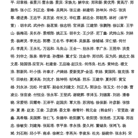
平- 邱章根- 崔景川-曹永德- 景滨- 宋焕允- 解华友- 郑和新-黄优秀- 黄高厅- 郑
颜伟- 张小江- 刘正忠- 章峰- 吴网兴- 张云凌- 林建明- 孙坤兴- 仲石- 张洪
尊- 楼进勇- 王志平- 吴言波- 何长文- 毕红霞- 郝志全- 郑朝亮- 林村（林平
萱）- 胡丰武- 武仲作- 杨茗策- 徐志明- 官泽源- 江建荣- 张鹏翔- 徐以富- 王学
山- 杨梅花- 吴长存- 景维陛- 姚正玉- 胡丰文- 王少济- 尼丁鑫- 武炜山东- 刘林
贵- 杨树灵- 李光志- 郭瓒- 王名书- 李树泽- 吴振基- 徐辅城- 宋仁锁- 何付
兵- 李晁天- 王永礼- 万远和- 马良山- 王全一- 别永祥- 李广永- 王照华- 洪贵
明- 刘华之- 陈泉- 韩学道- 孙儒林- 董才宝- 沈金华- 郑功民- 应为民- 姚志文-陈
文星- 陆国强-应官兴- 杜建奎- 王品瑜-赵汉生- 何伟良- 杜杰- 黄钟忠- 楼文
浪- 郭新民- 叶小强- 许泰才- 卢婵娟- 爱新觉罗•金适- 李娟- 黄国民- 骆克强- 常
可- 田铁柱- 夏泽高- 刘克才- 陈坤明- 邬鸿基- 邢乐- 王建华- 夏利军- 黄宝
雄- 刘永冰- 沈松- 叶道军- 副会长刘建文- 刘正凡- 郭泳位- 张玉文- 付小旗- 曹
凌云- 张音凌- 付恒业- 张永军- 王登武- 谢晓辉- 李泽玉- 刘德富- 刘岩- 潘春
晓- 宋爱明- 田耀奇- 王泽平- 赵国庆- 覃大浩- 苏润地- 徐保新- 许彦新- 张惊
涛- 夏 勇- 赵龙- 王俊- 卫彦洲- 晏文章- 柳青叶- 韩元金（韩金轩）- 官贤政- 谢
鑫- 高希顺- 吴国辉- 张仁飞- 朱德华- 欧阳鹏飞- 欧阳贤- 张浩然- 王其瑞- 郑连
忠- 徐敏安- 刘建海- 张延塔- 李平泉- 李永强- 姜久柯- 董锡良- 张鸿飞- 杨
斌- 刘石刚- 邱小平- 南卓- 徐树立- 李再兴- 李俊东- 杜光- 杨晓华- 张永利- 宋