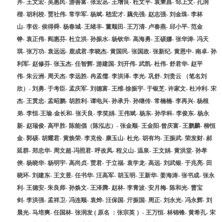
卉- 王文宏- 吴惠民- 游善富- 张宏丛- 王增良- 杜文平- 袁秉昌- 邹上文- 孔润
楷- 胡利校- 贾社伟- 常学军- 杨斌- 嵇宏才- 藕先强- 赵志强- 刘金珠- 李林
山- 李佐- 侯得舜- 杨春城- 王绪丰- 董顺田- 王万清- 卢春燕- 邱小平- 范金
铮- 袁正伟- 阎惠芬- 杜立洪- 孙振水- 杨钦华- 高海勇- 王硕娜- 张华涛- 冯天
琪- 张万功- 袁远远- 鹿成君-李晓杰- 黄国民- 张国政- 张新纪- 黄恩中- 南卓- 孙
利军- 赵修芬- 张玉杰- 任智辉- 游建国- 刘开伟- 武凯- 杜伟- 舒君华- 赵平
伟- 朱云洲- 周天杰- 李远胜- 冉孟儒- 李洪泽- 李光- 巩舒- 刘贵云 （笔名刘
欣）- 刘勇- 于考臣- 孟庆军- 刘德富- 王维-徐振宇- 于银芝- 许家文- 杜冲利- 宋
杰- 王贯忠- 孟昭鹏- 胡胜利- 谭电兴- 孙承升- 孙继传- 常楠楠- 李再兴- 杨根
弟- 李恒-王瑜-金长和- 张天良- 李笑娟- 王伟斌- 杨东- 孙学科- 李俊东- 杨永
新- 赵瑞俊- 高甲胜- 陈能倡（陈泓志）- 张金顺- 王金阳-曾庆富- 王鹏麟- 柳恒
金- 郭硕- 胡耀君- 黄焕荣- 李克俭- 康玉山- 杜光- 胡有均- 王振武- 荣发财- 郝
延群- 郑忠华- 周文超-冯照君- 呼改凤- 程义山- 温泉- 王文娟- 黄洪堂- 孙孝
俠- 杨晓华- 杨明宇- 高尚贞- 贾君- 于立福- 袁学龙- 高远- 刘武银- 于兆亮- 田
晓环- 刘建东- 王文昱- 任书华- 汪高军- 胡玉明- 王新华- 姜海涛- 张书成- 张永
利- 王德安- 朱良师- 孙焕文- 王泽腾- 赵林- 李青波- 安月梅- 陈和光- 曹宝
剑- 李洪强- 孟祥卫- 冯连顺- 袁烨- 汪保国- 亓振国- 周正- 刘永光- 冯永辉- 刘
晨光- 马培爽- 任国林- 张润发 ( 原名 ：张宗英 ）- 王万恒- 林锦锋- 黄希孔- 宋