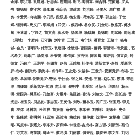
金海- 李弘甫- 孔建超- 孙忠彪- 游建国- 谢飞-陶明喜- 刘含明- 范恒超- 罗凤
书- 魏德琦- 皮守东- 暴永和- 张启合- 游建国- 刘洪民- 马传永- 周广福- 蒋
良- 李爱民- 向镇澜- 李乃民- 段跃进- 衡安贵- 冯海亮- 王军- 郭金波- 于世
斌- 谢泽辉- 周义广- 李淑娟（武仪）- 侯西峰- 谷永优- 刘金明- 徐雁芬- 傅少
卿- 汪速清，字煜之- 胡文高- 蒋承奇- 杨国华- 杨镇舞- 綦德周- 周斌峰- 周运成
（周城）- 李彦伟- 汪守鹏- 刘华青- 王景云- 南宁娟- 潘育文- 王绪丰- 杨春
城- 会员：张明武- 付芳玉- 袁建国- 徐镜涵- 曹国富- 董明- 郭清湘- 韦景盖，艺
名希文- 刘希广- 杨春海- 杜秉离- 李侑滨- 张吉强- 陈国麟- 秦培营- 傅立炎- 钟
德文- 冯位广- 王润平- 任四青- 赵伟- 王维峰-杜传伟- 爱新觉罗•焘然- 爱新觉
罗•焘椿- 蒯兴武- 魏海丰- 肖作和- 王忠元- 朱锡林- 王发升- 爱新觉罗•焘禧- 王
志云- 单国璋-爱新觉罗•焘强- 于社会- 张之凤- 安翅- 王楠- 赵以宝- 苏博- 宋忠
厚- 周娜娜- 爱新觉罗•闿源- 赵士奎- 鲍明中- 李爱军- 马新伍- 华国品- 杨玉
明- 章国兴- 樊秀松- 孔德富- 方展华- 焦延德- 张清- 刘建文- 王华- 栾长惠- 曹
光忠- 崔玉良- 贝品伦- 张志宝- 王灵信- 刘欣- 董林玉- 闻广玉- 张宝启- 李龙
喜- 左炜- 马树凯- 杜迎祥- 胡振雨- 寇俊礼- 李希崇- 刘秉和- 庞德全- 史金
华- 杨继武- 张明利- 张四海- 高波海- 梅雄伟- 姚仲虞- 沈明中- 袁炳生- 田丽
昭- 高振华- 张耀文- 李东升- 罗庆峰- 钟世启-吉成林- 宫占强- 刘新芳- 蔡伯
仁- 万英杰- 冯荷颍- 郄金玉- 蔡易潢- 刘丽霞- 傅秉起- 颜春来-李文学- 刘纪