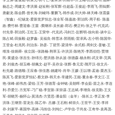
李玉保
-
梁俊能
-
郭荣光
-
郭守仁
-
梁承东
-
刘锦华
-
齐玉梅
-
田庆稳
-
轩成林
-
杨总之
-
周建文
-
李洪展
-
赵祉刚
-
张军辉
-
任超磊
-
王俊起
-
李雨飞
-
邢灿辉
-
唐獻龙
-
陈会爵
-
曾长海
-
刘峻玮
-
董鹏飞
-
韩作成
-
刘大帅
-
林天峰
-
张震森
（智鑫）
-
纪锡龙
-
爱新觉罗恒志
-
张全军
-
陈嘉政
-
郭治民
-
周子权
-
陈嘉
政
-
费竹林
-
曹迎春
-
王茵
-
窦继祥
-
吴长龄
-
郎石
-
樊正钧
-
张之平
-
代克武
-
付先章
-
郭治民
-
王红玉
-
王荣华
-
代克武
-
冯剑兰
-
彭辉明
-
徐向前
-
谈中云
-
陈占斌
-
田振毅
-
赵梦鑫
-
吴福良
-
韩雪冰
-
郭雨航
-
雷泽风
-
左小明
-
陈国华
-
王登金
-
杜兆民
-
刘治东
-
孙彦
-
丁碧芳
-
梁清华
-
余式权
-
周剑文
-
姜敏
-
王
维淮
-
徐炳舜
-
侯立国
--
张路楠
-
荆萃玉
-
许洪溟
-
陈艳芳
-
李西伯恺
-
贾增
民
-
黄盛业
-
张吉生
-
孙绵元
-
楚洪德
-
孙从波
-
张德森
-
杨永刚
-
武文举
-
完凤
君
-
刘俊杰
-
胡玉峰
-
胡佩文
-
赵平
-
吴存业
-
张辉
-
鲁元宏
-
隋芹汉
-
徐文兵
-
杜先建
-
路德顺
-
王应春
-
张佳惠
-
姚建玲
-
肖华
-
王媛
-
王以增
-
孟迪
-
栗杰玉
-
陈其飞
-
爱新觉罗恒釔
-
蔡文静
-
韩天水
-
常建民
-
王能
-
董永春
-
李文江
-
王
艳
-
张峰
-
郝伟杰
-
梁锐
-
王芳
-
张德育
-
金钟铭
-
吴朝晖
-
李会茹
-
苗之永
-
李连
利
-
乔爱兰
-
方宪军
-
刁广稳
-
李贺新
-
宋崇谋
-
王志斌
-
李增良
-
徐克勤
-
王文
军
-
胡晓芳
-
杨怀山
-
莫清杰
-
方贤思
-
潘金阳（金羊）
-
陈长土
-
李正发
-
李
洪珠
-
王继营
-
雷龙生
-
陈乙华
-
吕娜
-
王石刚
-
鲜崇久
-
王世平
-
王安
-
李祥
存
-
刘家平
-
蒋国华
-
高林
-
冯传信
-
刘纯仁
-
卢学信
-
于尚友
-
王奇华
-
袁再茂
-