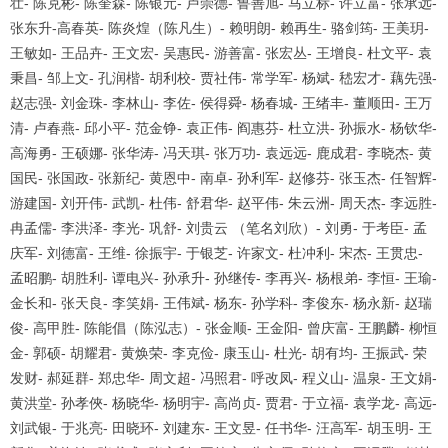
壮
-
陈克彬
-
陈奎森
-
陈银元
-
卢崇德
-
鲁善旭
-
马立标
-
许立富
-
张承远
-
张东升
-
高春英
-
陈炎煌（陈凡生）
-
赖明朗
-
赖再生
-
骆剑筠
-
王美玥
-
王敏如
-
王品卉
-
王文宏
-
吴惠民
-
游善富
-
张宏丛
-
王增良
-
杜文平
-
袁
秉昌
-
邹上文
-
孔润楷
-
胡利校
-
贾社伟
-
常学军
-
杨斌
-
嵇宏才
-
藕先强
-
赵志强
-
刘金珠
-
李林山
-
李佐
-
侯得舜
-
杨春城
-
王绪丰
-
董顺田
-
王万
清
-
卢春燕
-
邱小平
-
范金铮
-
袁正伟
-
阎惠芬
-
杜立洪
-
孙振水
-
杨钦华
-
高海勇
-
王硕娜
-
张华涛
-
冯天琪
-
张万功
-
袁远远
-
鹿成君
-
李晓杰
-
黄
国民
-
张国政
-
张新纪
-
黄恩中
-
南卓
-
孙利军
-
赵修芬
-
张玉杰
-
任智辉
-
游建国
-
刘开伟
-
武凯
-
杜伟
-
舒君华
-
赵平伟
-
朱云洲
-
周天杰
-
李远胜
-
冉孟儒
-
李洪泽
-
李光
-
巩舒
-
刘贵云 （笔名刘欣）
-
刘勇
-
于考臣
-
孟
庆军
-
刘德富
-
王维
-
徐振宇
-
于银芝
-
许家文
-
杜冲利
-
宋杰
-
王贯忠
-
孟昭鹏
-
胡胜利
-
谭电兴
-
孙承升
-
孙继传
-
李再兴
-
杨根弟
-
李恒
-
王瑜
-
金长和
-
张天良
-
李笑娟
-
王伟斌
-
杨东
-
孙学科
-
李俊东
-
杨永新
-
赵瑞
俊
-
高甲胜
-
陈能倡（陈泓志）
-
张金顺
-
王金阳
-
曾庆富
-
王鹏麟
-
柳恒
金
-
郭硕
-
胡耀君
-
黄焕荣
-
李克俭
-
康玉山
-
杜光
-
胡有均
-
王振武
-
荣
发财
-
郝延群
-
郑忠华
-
周文超
-
冯照君
-
呼改凤
-
程义山
-
温泉
-
王文娟
-
黄洪堂
-
孙孝俠
-
杨晓华
-
杨明宇
-
高尚贞
-
贾君
-
于立福
-
袁学龙
-
高远
-
刘武银
-
于兆亮
-
田晓环
-
刘建东
-
王文昱
-
任书华
-
汪高军
-
胡玉明
-
王