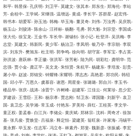
和平
-
韩昱保
-
孔庆明
-
刘卫平
-
莫建文
-
张其本
-
郑东生
-
郑海伦
-
李站
芳
-
俞桂中
-
王学斌
-
宋继强
-
温增远
-
黄成
-
李长宇
-
苏群星
-
赵宏伟
-
韩书本
-
胡爱军
-
孙玉池
-
韩梅
-
毕玉海
-
董灵奇
-
刘伟
-
万汝秀
-
吴庆凯
-
杨玉山
-
刘骏涛
-
陈余山
-
汪祥标
-
杨翻
-
毛勇
-
郭大魁
-
刘宗堂
-
李国成
-
张大伦
-
徐宝龙
-
王金书
-
车长华
-
谢锡钊
-
张小记
-
杜登洋
-
吴洪梅
-
李
志堂
-
莫建文
-
韩新民
-
黄少军
-
杨治卫
-
李凤明
-
银乃夺
-
李宗朝
-
李双
滨
-
刘东升
-
樊旭东
-
杜主明
-
郭争鸣
-
徐向明
-
胡守富
-
李军宝
-
李占英
-
孙洪波
-
唐跃林
-
李正徽
-
张洪军
-
张芳彬
-
陆为民
-
胡彩红
-
龚明华
-
范
忠强
-
贾小金
-
龚正平
-
吴文龙
-
朱恒贤
-
朱杭平
-
杨建东
-
李培发
-
彭贵
-
屠小华
-
赵波
-
郑锦安
-
钟耀锋
-
宋耀明
-
潭志杰
-
高艳君
-
郑功民
-
韩绍
国
-
邱小平
-
万恩久
-
虞慕容
-
谢恩
-
周星奎
-
张璐璐
-
郭自川
-
李玉书
-
楼品华
-
张庆
-
战涛
-
凃晋宁
-
许树峰
-
赵建军
-
江佳云
-
何莱珍
-
忽少宏
-
罗建设
-
王雪臣
-
王和
-
杨宗孝
-
贾志刚
-
邹卫东
-
谭国隆
-
刘新宇
-
袁卫
国
-
袁卫忠
-
吴学湘
-
常玉成
-
付艳东
-
罗美玲
-
薛红
-
王桂英
-
李文学
-
童正权
-
姜孟春
-
白江兴
-
李储众
-
黄庆斌
-
郑林宗
-
沈科
-
周奇才
-
徐加
基
-
张凡俊
-
贾焕堂
-
吕福泉
-
释定恒
-
梁建英
-
翁旺泉
-
许家海
-
冯锡平
-
黄永辉
-
毕玉发
-
任志军
-
冯立冬
-
林素丹
-
郑斐
-
魏新彦
-
张振威
-
李宏
玮
-
姜成
-
刘彪
-
李学红
-
张涛
-
王红飞
-
都旭富
-
吴庆丰
-
欧阳从耀
-
朱