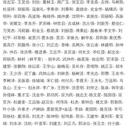
张志宝
-
王灵信
-
刘欣
-
董林玉
-
闻广玉
-
张宝启
-
李龙喜
-
左炜
-
马树凯
-
杜迎祥
-
胡振雨
-
寇俊礼
-
李希崇
-
刘秉和
-
庞德全
-
史金华
-
杨继武
-
张
明利
-
张四海
-
高波海
-
梅雄伟
-
姚仲虞
-
沈明中
-
袁炳生
-
田丽昭
-
高振
华
-
张耀文
-
李东升
-
罗庆峰
-
钟世启
-
吉成林
-
宫占强
-
刘新芳
-
蔡伯仁
-
万英杰
-
冯荷颍
-
郄金玉
-
蔡易潢
-
刘丽霞
-
傅秉起
-
颜春来
-
李文学
-
刘
纪平
-
邱章根
-
崔景川
-
曹永德
-
景滨
-
宋焕允
-
解华友
-
郑和新
-
黄优秀
-
黄高厅
-
郑颜伟
-
张小江
-
刘正忠
-
章峰
-
吴网兴
-
张云凌
-
林建明
-
孙坤
兴
-
仲石
-
张洪尊
-
楼进勇
-
王志平
-
吴言波
-
何长文
-
毕红霞
-
郝志全
-
郑朝亮
-
林村（林平萱）
-
胡丰武
-
武仲作
-
杨茗策
-
徐志明
-
官泽源
-
江
建荣
-
张鹏翔
-
徐以富
-
王学山
-
杨梅花
-
吴长存
-
景维陛
-
姚正玉
-
胡丰
文
-
王少济
-
尼丁鑫
-
武炜山东
-
刘林贵
-
杨树灵
-
李光志
-
郭瓒
-
王名书
-
李树泽
-
吴振基
-
徐辅城
-
宋仁锁
-
何付兵
-
李晁天
-
王永礼
-
万远和
-
马
良山
-
王全一
-
别永祥
-
李广永
-
王照华
-
洪贵明
-
刘华之
-
陈泉
-
韩学道
-
孙儒林
-
董才宝
-
沈金华
-
郑功民
-
应为民
-
姚志文
-
陈文星
-
陆国强
-
应
官兴
-
杜建奎
-
王品瑜
-
赵汉生
-
何伟良
-
杜杰
-
黄钟忠
-
楼文浪
-
郭新民
-
叶小强
-
许泰才
-
卢婵娟
-
爱新觉罗
•
金适
-
李娟
-
黄国民
-
骆克强
-
常可
-
田铁柱
-
夏泽高
-
刘克才
-
陈坤明
-
邬鸿基
-
邢乐
-
王建华
-
夏利军
-
黄宝
雄
-
刘永冰
-
沈松
-
叶道军
-
刘建文
-
刘正凡
-
郭泳位
-
张玉文
-
付小旗
-