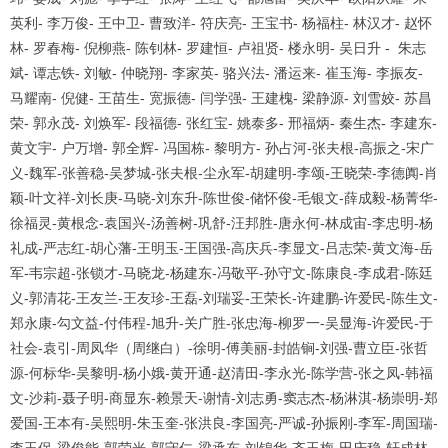
英利
-
李万俊
-
王中卫
-
曹致洋
-
符庆亮
-
王宝书
-
杨福柱
-
林汉才
-
赵怀
林
-
罗春梅
-
倪柳燕
-
陈钊林
-
罗建恒
-
卢祖贤
-
楼永明
-
吴日升
-
朱志
斌
-
谭志铁
-
刘敏
-
仲晓翔
-
李家英
-
骆兴法
-
潘运来
-
崔玉海
-
李振友
-
马耀南
-
倪健
-
王苗生
-
宽振德
-
闫学强
-
王建槐
-
梁静源
-
刘雪姣
-
苏昌
荣
-
郭永茂
-
刘焕军
-
段福德
-
张红宝
-
姚泰多
-
邢福炳
-
秦生杰
-
李建东
-
黄文宇
-
户万增
-
郭全辉
-
冯国栋
-
黎明方
-
孙占河
-
张夫根
-
高振之
-
宋广
义
-
魏军
-
张善稳
-
吴梦城
-
张夫根
-
尘永军
-
胡建明
-
李颂
-
王晓荣
-
李德阗
-
肖
颖
-
叶文祥
-
刘长庚
-
马晓
-
刘东升
-
陈世俊
-
储怀俊
-
毛银文
-
薛成毅
-
杨菁华
-
徐福灵
-
黄根念
-
袁国兴
-
汤善树
-
巩舒
-
汪邦胜
-
唐永何
-
林成宙
-
李忠明
-
杨
礼成
-
严志红
-
胡心藩
-
王明玉
-
王国强
-
高庆兵
-
李显文
-
吕志荣
-
黄文海
-
岳
军
-
韦宗超
-
张锁才
-
马晓龙
-
杨建东
-
冯敬平
-
孙守文
-
陈康良
-
李成君
-
陈廷
义
-
郭清花
-
王友兰
-
王友珍
-
王磊
-
刘瑞妥
-
王荣长
-
许建鹏
-
许爱民
-
陈生文
-
郑永康
-
勾文益
-
付伟程
-
旭升
-
关广胜
-
张忠海
-
柳罗一
-
吴显海
-
许爱民
-
于
社会
-
袁引
-
周凤华（周继白）
-
徐明
-
傅美丽
-
封皓锏
-
刘强
-
曹立臣
-
张哲
源
-
何标华
-
吴黎明
-
杨小娥
-
黄开通
-
赵清田
-
李永光
-
陈学营
-
张之凤
-
韩福
文
-
沙莉
-
聂子明
-
商显东
-
赖景天
-
谢情
-
刘志勇
-
窦志杰
-
杨淋淇
-
杨崇明
-
郑
爱国
-
王本有
-
吴熙明
-
朱玉奎
-
张洪良
-
李国亮
-
严诚
-
孙振刚
-
李军
-
周国瑞
-