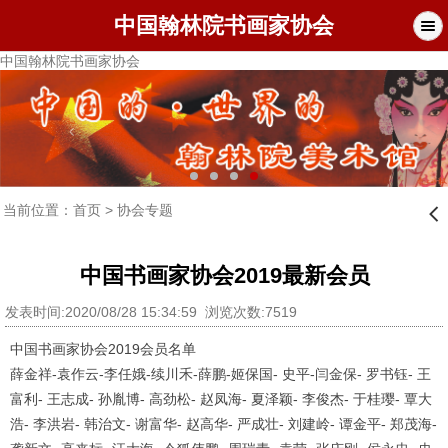
中国翰林院书画家协会
中国翰林院书画家协会
当前位置：
首页
>
协会专题
󰊒
中国书画家协会2019最新会员
发表时间:2020/08/28 15:34:59 浏览次数:7519
中国书画家协会
2019
会员名单
薛金祥
-
袁作云
-
李任娥
-
续川禾
-
薛鹏
-
姬保国
-
史平
-
闫金保
-
罗书钰
-
王
富利
-
王志成
-
孙胤博
-
高劲松
-
赵凤海
-
夏泽颖
-
李俊杰
-
于桂璎
-
覃大
浩
-
李洪岩
-
韩治文
-
谢富华
-
赵高华
-
严成壮
-
刘建岭
-
谭金平
-
郑茂海
-