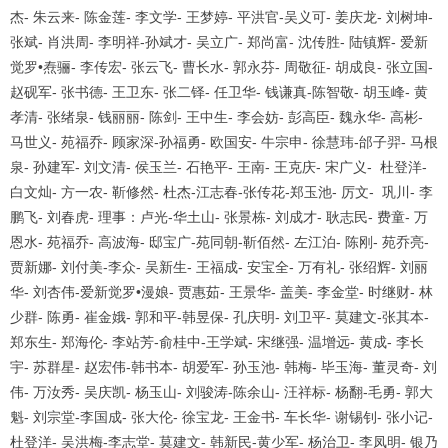
杰
-
朱云来
-
陈金莲
-
李文学
-
王梦婷
-
平洪官
-
吴义可
-
姜庆龙
-
刘树坤
-
张斌
-
肖洪周
-
李明祥
-
孙斌才
-
吴立广
-
郑尚富
-
沈传胜
-
陆镇辉
-
爱新
觉罗
•
焘骊
-
李传宏
-
张云飞
-
曹长水
-
郭永芬
-
周敬征
-
胡成良
-
张立国
-
赵砚军
-
张书德
-
王卫东
-
张二铎
-
任卫华
-
钱谦真
-
陈智敬
-
胡玉峰
-
黄
孝清
-
张绪泉
-
钱丽丽
-
陈剑
-
王中生
-
李会妨
-
彭高臣
-
魏永华
-
高彬
-
马世义
-
苑福乔
-
顾家深
-
孙福勇
-
欧国安
-
牛宗申
-
徐慧玮
-
邰子羿
-
马根
泉
-
孙建军
-
刘文清
-
侯玉兰
-
石艳平
-
王南
-
王克庆
-
宋广义
-
杜登洋
-
白文灿
-
方一农
-
靳修然
-
杜杰
-
江志春
-
张传花
-
郑玉池
-
厉文
-
巩川
-
李
鹏飞
-
刘春虎
-
理事：卢光
-
华土山
-
张景栋
-
刘成才
-
耿志民
-
费童
-
万
恩水
-
苑福乔
-
高波海
-
邸宝广
-
苑同朝
-
靳佰然
-
左江泊
-
陈刚
-
苑乔亮
-
贾新娜
-
刘付美
-
李众
-
吴新生
-
王福成
-
安宝全
-
万有礼
-
张绍辉
-
刘丽
华
-
刘杏伟
-
爱新觉罗
•
漫娘
-
贾惠茹
-
王景华
-
盖美
-
李金堂
-
时继财
-
林
少群
-
陈勇
-
崔金娥
-
郭和平
-
韩昱保
-
孔庆明
-
刘卫平
-
莫建文
-
张其本
-
郑东生
-
郑海伦
-
李站芳
-
俞桂中
-
王学斌
-
宋继强
-
温增远
-
黄成
-
李长
宇
-
苏群星
-
赵宏伟
-
韩书本
-
胡爱军
-
孙玉池
-
韩梅
-
毕玉海
-
董灵奇
-
刘
伟
-
万汝秀
-
吴庆凯
-
杨玉山
-
刘骏涛
-
陈余山
-
汪祥标
-
杨翻
-
毛勇
-
郭大
魁
-
刘宗堂
-
李国成
-
张大伦
-
徐宝龙
-
王金书
-
车长华
-
谢锡钊
-
张小记
-
杜登洋
-
吴洪梅
-
李志堂
-
莫建文
-
韩新民
-
黄少军
-
杨治卫
-
李凤明
-
银乃