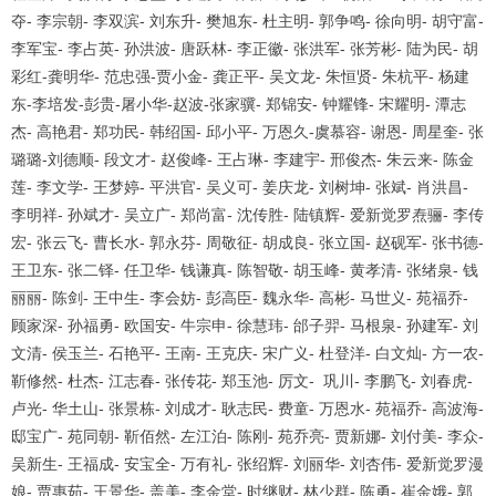
夺
-
李宗朝
-
李双滨
-
刘东升
-
樊旭东
-
杜主明
-
郭争鸣
-
徐向明
-
胡守富
-
李军宝
-
李占英
-
孙洪波
-
唐跃林
-
李正徽
-
张洪军
-
张芳彬
-
陆为民
-
胡
彩红
-
龚明华
-
范忠强
-
贾小金
-
龚正平
-
吴文龙
-
朱恒贤
-
朱杭平
-
杨建
东
-
李培发
-
彭贵
-
屠小华
-
赵波
-
张家骥
-
郑锦安
-
钟耀锋
-
宋耀明
-
潭志
杰
-
高艳君
-
郑功民
-
韩绍国
-
邱小平
-
万恩久
-
虞慕容
-
谢恩
-
周星奎
-
张
璐璐
-
刘德顺
-
段文才
-
赵俊峰
-
王占琳
-
李建宇
-
邢俊杰
-
朱云来
-
陈金
莲
-
李文学
-
王梦婷
-
平洪官
-
吴义可
-
姜庆龙
-
刘树坤
-
张斌
-
肖洪昌
-
李明祥
-
孙斌才
-
吴立广
-
郑尚富
-
沈传胜
-
陆镇辉
-
爱新觉罗焘骊
-
李传
宏
-
张云飞
-
曹长水
-
郭永芬
-
周敬征
-
胡成良
-
张立国
-
赵砚军
-
张书德
-
王卫东
-
张二铎
-
任卫华
-
钱谦真
-
陈智敬
-
胡玉峰
-
黄孝清
-
张绪泉
-
钱
丽丽
-
陈剑
-
王中生
-
李会妨
-
彭高臣
-
魏永华
-
高彬
-
马世义
-
苑福乔
-
顾家深
-
孙福勇
-
欧国安
-
牛宗申
-
徐慧玮
-
邰子羿
-
马根泉
-
孙建军
-
刘
文清
-
侯玉兰
-
石艳平
-
王南
-
王克庆
-
宋广义
-
杜登洋
-
白文灿
-
方一农
-
靳修然
-
杜杰
-
江志春
-
张传花
-
郑玉池
-
厉文
-
巩川
-
李鹏飞
-
刘春虎
-
卢光
-
华土山
-
张景栋
-
刘成才
-
耿志民
-
费童
-
万恩水
-
苑福乔
-
高波海
-
邸宝广
-
苑同朝
-
靳佰然
-
左江泊
-
陈刚
-
苑乔亮
-
贾新娜
-
刘付美
-
李众
-
吴新生
-
王福成
-
安宝全
-
万有礼
-
张绍辉
-
刘丽华
-
刘杏伟
-
爱新觉罗漫
娘
-
贾惠茹
-
王景华
-
盖美
-
李金堂
-
时继财
-
林少群
-
陈勇
-
崔金娥
-
郭