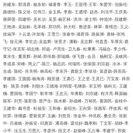
孙建东
-
郭清君
-
杨东初
-
储著青
-
李玉
-
王迎理
-
王军
-
朱爱芳
-
倪振伦
-
曲德恒
-
陈义珍
-
任伟兰
-
金玉凤
-
李彪
-
王迺理
-
赵杰
-
刘当平
-
王庆美
-
唐舜莲
-
田建明
-
吴长治
-
吴昊
-
杨艺林
-
洪沛
-
凌士明
-
钟池沛
-
段建辉
-
王艳涛
-
吴如标
-
毛革雄
-
郑功民
-
孙大旺
-
詹进喜
-
林翠
-
黄维忠
-
王义
-
徐淑萍
-
卜云龙
-
许加海
-
王雪兰
-
张春华
-
浦君强
-
路振洲
-
唐林
-
张鸿
飞
-
徐元洲
-
李壮志
-
吴益辉
-
张景才
-
潘毅
-
吴志辉
-
何盘贵
-
车厚宾
-
扈
守记
-
张克军
-
胡志锋
-
郅超
-
卢亮生
-
卫九春
-
杜秉离
-
冯福合
-
李少伟
-
黄水生
-
董英辉
-
孙斌
-
郑传彪
-
郑瑞娥
-
张飞曾
-
会员：杨刚宝
-
吴岐民
-
李成喜
-
宋峰
-
周义广
-
陈兰
-
杨志武
-
何瑞民
-
张保国
-
刘宗超
-
冷冰
-
宋
合成
-
陈松
-
肖关明
-
林高松
-
李东升
-
龚新文
-
李珍珍
-
策彦勋
-
薛崇高
-
李建国
-
王圆圆
-
杨海涛
-
顾亚捷
-
王肃己
-
王之坚
-
王灵已
-
万宝发
-
薛崇
魁
-
陈昊
-
刘峰
-
刘朝火
-
王德海
-
刘明星
-
毛继新
-
宋玉明
-
杨科元
-
王建
槐
-
曹国电
-
李国宁
-
靳常增
-
王忠元
-
华勇勤
-
刘宗建
-
程月亮
-
释源融
-
陈军
-
刘芳
-
蒲君强
-
曾严生
-
陈水桥
-
孙成峰
-
万裕民
-
黄国民
-
俞桂中
-
王建华
-
戴书贵
-
杜福安
-
王和春
-
崔绍光
-
王向荣
-
张惠军
-
呼改凤
-
程
欣荣
-
张继森
-
爱新觉罗
-
玉婉
-
刘世良
-
张金华
-
仲兆权
-
桑生亮
-
张新
中
-
吕俊岐
-
孙振安
-
邱惠宣
-
潘高锋
-
梁信好
-
魏孝刚
-
丁文军
-
胡静
-
李
小平
-
汝玉生
-
万恩久
-
李彦伟
-
段文才
-
赵俊峰
-
王占琳
-
李建宇
-
邢俊