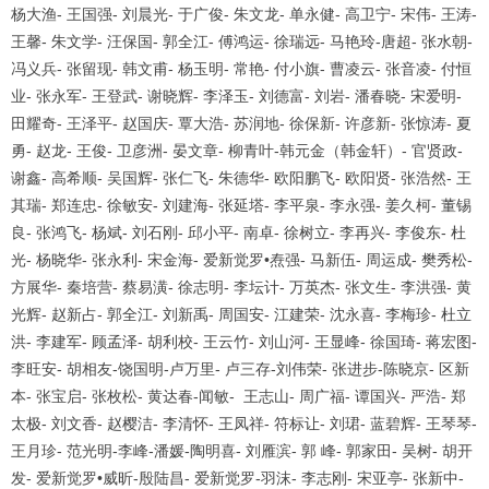
杨大渔
-
王国强
-
刘晨光
-
于广俊
-
朱文龙
-
单永健
-
高卫宁
-
宋伟
-
王涛
-
王馨
-
朱文学
-
汪保国
-
郭全江
-
傅鸿运
-
徐瑞远
-
马艳玲
-
唐超
-
张水朝
-
冯义兵
-
张留现
-
韩文甫
-
杨玉明
-
常艳
-
付小旗
-
曹凌云
-
张音凌
-
付恒
业
-
张永军
-
王登武
-
谢晓辉
-
李泽玉
-
刘德富
-
刘岩
-
潘春晓
-
宋爱明
-
田耀奇
-
王泽平
-
赵国庆
-
覃大浩
-
苏润地
-
徐保新
-
许彦新
-
张惊涛
-
夏
勇
-
赵龙
-
王俊
-
卫彦洲
-
晏文章
-
柳青叶
-
韩元金（韩金轩）
-
官贤政
-
谢鑫
-
高希顺
-
吴国辉
-
张仁飞
-
朱德华
-
欧阳鹏飞
-
欧阳贤
-
张浩然
-
王
其瑞
-
郑连忠
-
徐敏安
-
刘建海
-
张延塔
-
李平泉
-
李永强
-
姜久柯
-
董锡
良
-
张鸿飞
-
杨斌
-
刘石刚
-
邱小平
-
南卓
-
徐树立
-
李再兴
-
李俊东
-
杜
光
-
杨晓华
-
张永利
-
宋金海
-
爱新觉罗
•
焘强
-
马新伍
-
周运成
-
樊秀松
-
方展华
-
秦培营
-
蔡易潢
-
徐志明
-
李坛计
-
万英杰
-
张文生
-
李洪强
-
黄
光辉
-
赵新占
-
郭全江
-
刘新禹
-
周国安
-
江建荣
-
沈永喜
-
李梅珍
-
杜立
洪
-
李建军
-
顾孟泽
-
胡利校
-
王云竹
-
刘山河
-
王显峰
-
徐国琦
-
蒋宏图
-
李旺安
-
胡相友
-
饶国明
-
卢万里
-
卢三存
-
刘伟荣
-
张进步
-
陈晓京
-
区新
本
-
张宝启
-
张枚松
-
黄达春
-
闻敏
-
王志山
-
周广福
-
谭国兴
-
严浩
-
郑
太极
-
刘文香
-
赵樱洁
-
李清怀
-
王凤祥
-
符标让
-
刘珺
-
蓝碧辉
-
王琴琴
-
王月珍
-
范光明
-
李峰
-
潘媛
-
陶明喜
-
刘雁滨
-
郭 峰
-
郭家田
-
吴树
-
胡开
发
-
爱新觉罗
•
威昕
-
殷陆昌
-
爱新觉罗
-
羽沫
-
李志刚
-
宋亚亭
-
张新中
-