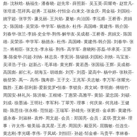
彪
-
沈秋晗
-
杨福生
-
潘春晓
-
赵先常
-
薛照新
-
吴玉英
-
田耀奇
-
赵世凡
-
张培道
-
范祥凤
-
赵勇
-
王福秋
-
付恒业
-
白来文
-
张金庆
-
周金福
-
刘国柱
-
姚宇超
-
张学芳
-
廉兑丽
-
王兴焰
-
夏敏
-
向治国
-
李泓甫
-
王桥香
-
房娟
文
-
陈国雄
-
吴荣添
-
申学军
-
杨德永
-
杜伟
-
高国峰
-
黄建伟
-
韩介国
-
刘春华
-
张兰
-
李娟
-
史全华
-
荆伟
-
解华友
-
吴成都
-
王桥香
-
房娟文
-
陈国
雄
-
吴荣添
-
申学军
-
杨德永
-
杜伟
-
高国峰
-
黄建伟
-
韩介国
-
刘春华
-
张
兰
-
将相臣
-
张文生
-
李永福
-
荆伟
-
高学军
-
唐晓刚
-
苏磊
-
毕承英
-
王荣
藩
-
陈俊华
-
闫超
-
刘纳
-
林志良
-
李宪润
-
陈锡镇
-
刘国松
-
刘铁
-
马宝发
-
吴泽浩
-
于佳
-
赵新占
-
毛革雄
-
黄光辉
-
黄若愚
-
张国福
-
王辉
-
吴成都
-
高国彪
-
郝仁礼
-
胡海玉
-
胡雄彪
-
刘芳
-
刘霞
-
梁高中
-
杨中婷
-
张秋芬
-
杨登荣
-
禹一
-
高伟
-
隗寿群
-
王子文
-
王兆军
-
关志敏
-
李万军
-
张耀光
-
魏胜
-
王粼
-
邵利新
-
爱新觉罗
•
恒泰
-
李锁良
-
席文斌
-
李明彪
-
傅细竹
-
周国安
-
林礼兴
-
陈洪银
-
王根绪
-
丁惠荣
-
高雅平
-
黄韶
-
梁忠国
-
刘硕
-
刘成
-
徐墨涵
-
王明社
-
李军利
-
丁翠芳
-
理事：何庆泉
-
何兆雄
-
王健
能
-
陈思佳
-
张永根
-
范恒超
-
王瑞军
-
孙雄先
-
张更煜
-
金卓辉
-
黄建伟
-
盛永春
-
刘淑林
-
袁烨
-
周文超
-
会员：郑国亮
-
会员：孟琪
-
贾文林
-
理
事：许太伟
-
银美福
-
袁其星
-
王虎
-
周国庆
-
戴亚民
-
屈魏敏
-
任连生
-
黄志刚
-
李光曙
-
李伟
-
于凤斌
-
刘恒巨
-
孙超
-
邹金睿
-
马贵平
-
李林春
-