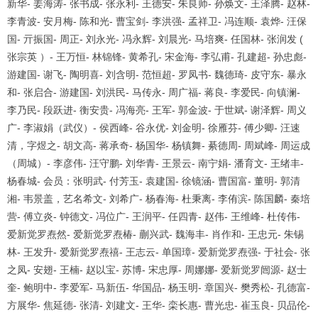
新华
-
姜海涛
-
张书成
-
张永利
-
王德安
-
朱良师
-
孙焕文
-
王泽腾
-
赵林
-
李青波
-
安月梅
-
陈和光
-
曹宝剑
-
李洪强
-
孟祥卫
-
冯连顺
-
袁烨
-
汪保
国
-
亓振国
-
周正
-
刘永光
-
冯永辉
-
刘晨光
-
马培爽
-
任国林
-
张润发
(
张宗英 ）
-
王万恒
-
林锦锋
-
黄希孔
-
宋金海
-
李弘甫
-
孔建超
-
孙忠彪
-
游建国
-
谢飞
-
陶明喜
-
刘含明
-
范恒超
-
罗凤书
-
魏德琦
-
皮守东
-
暴永
和
-
张启合
-
游建国
-
刘洪民
-
马传永
-
周广福
-
蒋良
-
李爱民
-
向镇澜
-
李乃民
-
段跃进
-
衡安贵
-
冯海亮
-
王军
-
郭金波
-
于世斌
-
谢泽辉
-
周义
广
-
李淑娟（武仪）
-
侯西峰
-
谷永优
-
刘金明
-
徐雁芬
-
傅少卿
-
汪速
清，字煜之
-
胡文高
-
蒋承奇
-
杨国华
-
杨镇舞
-
綦德周
-
周斌峰
-
周运成
（周城）
-
李彦伟
-
汪守鹏
-
刘华青
-
王景云
-
南宁娟
-
潘育文
-
王绪丰
-
杨春城
-
会员：张明武
-
付芳玉
-
袁建国
-
徐镜涵
-
曹国富
-
董明
-
郭清
湘
-
韦景盖，艺名希文
-
刘希广
-
杨春海
-
杜秉离
-
李侑滨
-
陈国麟
-
秦培
营
-
傅立炎
-
钟德文
-
冯位广
-
王润平
-
任四青
-
赵伟
-
王维峰
-
杜传伟
-
爱新觉罗焘然
-
爱新觉罗焘椿
-
蒯兴武
-
魏海丰
-
肖作和
-
王忠元
-
朱锡
林
-
王发升
-
爱新觉罗焘禧
-
王志云
-
单国璋
-
爱新觉罗焘强
-
于社会
-
张
之凤
-
安翅
-
王楠
-
赵以宝
-
苏博
-
宋忠厚
-
周娜娜
-
爱新觉罗闿源
-
赵士
奎
-
鲍明中
-
李爱军
-
马新伍
-
华国品
-
杨玉明
-
章国兴
-
樊秀松
-
孔德富
-
方展华
-
焦延德
-
张清
-
刘建文
-
王华
-
栾长惠
-
曹光忠
-
崔玉良
-
贝品伦
-