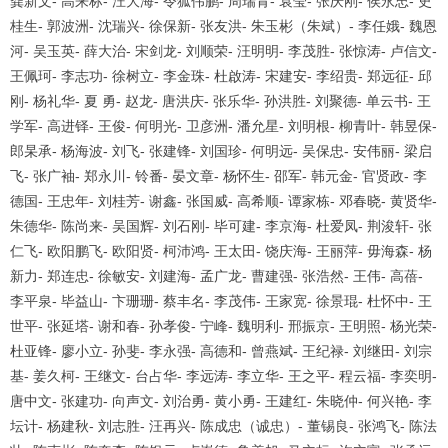
龚新文
-
高来标
-
汪大海
-
令狐伟鹏
-
周瑞青
-
袁莹
-
张庆刚
-
侯永忠
-
史
桂生
-
郭波洲
-
沈瑞兴
-
徐保新
-
张友洪
-
朱玉彬（朱斌）
-
李任娥
-
魏恩
河
-
吴玉英
-
薛大治
-
宋剑龙
-
刘顺荣
-
汪明明
-
李茂胜
-
张惊涛
-
卢信文
-
王佩珂
-
李志功
-
徐树立
-
李金珠
-
杜啟涛
-
宋建安
-
李绍贵
-
郑远征
-
邱
刚
-
杨礼华
-
夏 勇
-
赵龙
-
唐洪庆
-
张乐华
-
孙洪胜
-
刘聚德
-
单云书
-
王
学军
-
高进铎
-
王俊
-
何明光
-
卫彦洲
-
潘允星
-
刘明根
-
柳青叶
-
韩昱保
-
郎杲承
-
杨海波
-
刘飞
-
张建锋
-
刘国珍
-
何明远
-
吴保忠
-
安伟丽
-
梁启
飞
-
张广袖
-
郑永川
-
铃番
-
晏文章
-
杨怀生
-
邵军
-
韩元金
-
官贤政
-
李
德国
-
王忠年
-
刘桂芳
-
谢鑫
-
张国威
-
高希顺
-
谭家栋
-
邓春晓
-
黄贤华
-
朱德华
-
陈尚来
-
吴国辉
-
刘石刚
-
毕可建
-
李京海
-
杜爱凤
-
荆浚轩
-
张
仁飞
-
欧阳鹏飞
-
欧阳贤
-
柯沛鸿
-
王太田
-
饶庆海
-
王丽萍
-
毋海森
-
杨
新力
-
郑连忠
-
徐敏安
-
刘建海
-
孟广龙
-
曹建强
-
张浩然
-
王伟
-
高蓓
-
李平泉
-
毕益山
-
卞珊珊
-
蔡丰名
-
李茂伟
-
王家宽
-
徐景琨
-
杜怀中
-
王
世平
-
张延塔
-
谢和春
-
孙孝俊
-
宁峰
-
魏明利
-
邢振京
-
王明照
-
杨光荣
-
杜亚锋
-
廖小立
-
孙斐
-
李永强
-
高德和
-
曾燕斌
-
王纪禄
-
刘继田
-
刘宗
基
-
姜久柯
-
王继文
-
台占华
-
李远涛
-
李立华
-
王之平
-
程云福
-
李奕明
-
唐中文
-
张建功
-
向声文
-
刘治勇
-
黄小勇
-
王建红
-
朱晓仲
-
何兴艳
-
李
1
2
3
4
坛计
-
杨建秋
-
刘志胜
-
汪再兴
-
陈成忠（诚忠）
-
董锡良
-
张鸿飞
-
陈法