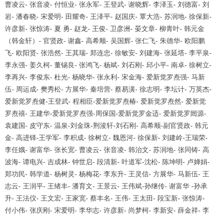
曹凌云
-
张音凌
-
付恒业
-
张永军
-
王登武
-
谢晓辉
-
李泽玉
-
刘德富
-
刘
岩
-
潘春晓
-
宋爱明
-
田耀奇
-
王泽平
-
赵国庆
-
覃大浩
-
苏润地
-
徐保新
-
许彦新
-
张惊涛
-
夏 勇
-
赵龙
-
王俊
-
卫彦洲
-
晏文章
-
柳青叶
-
韩元金
（韩金轩）
-
官贤政
-
谢鑫
-
高希顺
-
吴国辉
-
张仁飞
-
朱德华
-
欧阳鹏
飞
-
欧阳贤
-
张浩然
-
王其瑞
-
郑连忠
-
徐敏安
-
刘建海
-
张延塔
-
李平泉
-
李永强
-
姜久柯
-
董锡良
-
张鸿飞
-
杨斌
-
刘石刚
-
邱小平
-
南卓
-
徐树立
-
李再兴
-
李俊东
-
杜光
-
杨晓华
-
张永利
-
宋金海
-
爱新觉罗焘强
-
马新
伍
-
周运成
-
樊秀松
-
方展华
-
秦培营
-
蔡易潢
-
徐志明
-
李坛计
-
万英杰
-
爱新觉罗焘健
-
王登武
-
程相臣
-
爱新觉罗焘椿
-
爱新觉罗焘然
-
爱新觉
罗焘禧
-
王建华
-
爱新觉罗焘强
-
周保国
-
爱新觉罗金适
-
爱新觉罗闿源
-
袁建国
-
皮守东
-
温泉
-
刘金珠
-
荆浚轩
-
刘石刚
-
高希顺
-
副官贤政
-
韩元
金
-
高进铎
-
王学军
-
李积成
-
徐树立
-
魏恩河
-
徐保新
-
刘建岭
-
王瑞荣
-
李任娥
-
谢富华
-
张长宽
-
曹凌云
-
张音凌
-
韩治文
-
苏润地
-
张同铸
-
高
波海
-
谭电兴
-
吉成林
-
钟世启
-
段清新
-
叶道军
-
沈松
-
陈坤明
-
卢婵娟
-
郑功民
-
韩学道
-
杨树灵
-
杨梅花
-
李东升
-
王灵信
-
方展华
-
马新伍
-
王
志云
-
王润平
-
王绪丰
-
潘育文
-
王景云
-
王伟斌
-
孙继传
-
谢富华
-
孙承
升
-
王法仪
-
王文宏
-
王家宽
-
蔡丰名
-
王伟
-
王太田
-
段宝新
-
张惊涛
-
付小伟
-
张庆刚
-
宋爱明
-
李华志
-
许彦新
-
尚梦柯
-
李新安
-
薛金祥
-
李