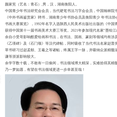
颜家宪（艺名：青石）,男，汉，湖南衡阳人。
中国青少年书法研究会会员，当代硬笔书法习字会会员，中国翰林院
《中外书画鉴赏家》聘书，湖南青少年书协会员及衡阳青少 年书法协会
书画大赛展览》，1992年名字入选陕西人民美术出版社出版的《中国青
获得中国第十一届书画美术大赛三等奖。2021年参加现代名家“墨绘
余自小受哥影响酷爱绘画和书法，在书法、国画、篆刻等领域均有涉
《乙瑛碑》及《石门颂》等汉代碑帖，同时吸收了当代书法名家赵普
草书研习过赵孟頫、王羲之等诸帖，终属王字一脉，并吸纳众派精髓
谦等浙派影响较大。
余学字数十载，不敢有一日偷闲，书法领域博大精深，实难拾得其精
乃一梦如愿，有望在书法领域更进
1
2
3
4