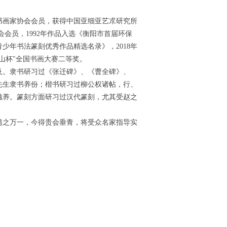
书画家协会会员，获得中国亚细亚艺朮研究所
会员，1992年作品入选《衡阳市首届环保
少年书法篆刻优秀作品精选名录》，2018年
江山杯"全国书画大赛二等奖。
及。隶书研习过《张迁碑》、《曹全碑》、
先生隶书养份；楷书研习过柳公权诸帖，行、
滋养。篆刻方面研习过汉代篆刻，尤其受赵之
髓之万一，今得贵会垂青，将受众名家指导实
一步幸甚至哉！