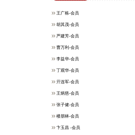
王广栋-会员
胡其茂-会员
严建芳-会员
曹万利-会员
李益华-会员
丁观华-会员
亓连军-会员
王炳慈-会员
张子健-会员
楼朋林-会员
卞玉昌 -会员