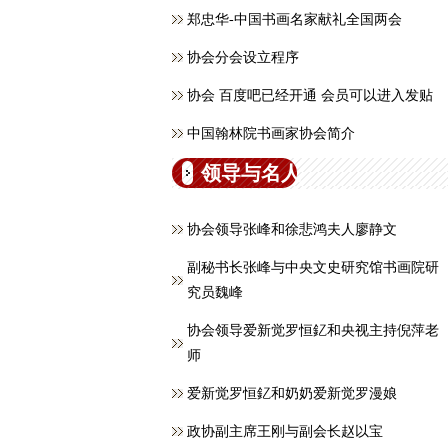
郑忠华-中国书画名家献礼全国两会
协会分会设立程序
协会 百度吧已经开通 会员可以进入发贴
中国翰林院书画家协会简介
领导与名人
协会领导张峰和徐悲鸿夫人廖静文
副秘书长张峰与中央文史研究馆书画院研
究员魏峰
协会领导爱新觉罗恒釔和央视主持倪萍老
师
爱新觉罗恒釔和奶奶爱新觉罗漫娘
政协副主席王刚与副会长赵以宝